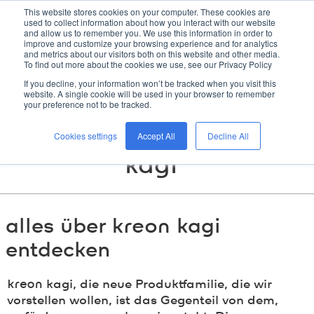
This website stores cookies on your computer. These cookies are
kreon
used to collect information about how you interact with our website
and allow us to remember you. We use this information in order to
improve and customize your browsing experience and for analytics
and metrics about our visitors both on this website and other media.
To find out more about the cookies we use, see our Privacy Policy
If you decline, your information won’t be tracked when you visit this
website. A single cookie will be used in your browser to remember
your preference not to be tracked.
broschüre „
kreon
Cookies settings
Accept All
Decline All
kagi“
alles über
kreon
kagi
entdecken
kreon
kagi, die neue Produktfamilie, die wir
vorstellen wollen, ist das Gegenteil von dem,